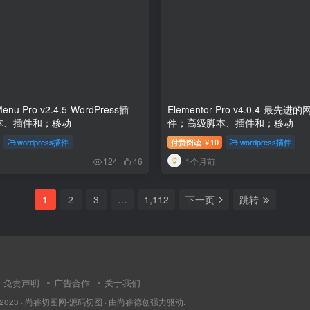
enu Pro v2.4.5-WordPress插
Elementor Pro v4.0.4-最先
本、插件和；移动
件；高级脚本、插件和；移动
wordpress插件
付费阅读
10
wordpress插件
￥
1个月前
124
46
1
2
3
…
1,112
下一页
跳转
免责声明
广告合作
关于我们
 2023 ·
尚睿切图网-源码切图
· 由
尚睿德创
强力驱动.