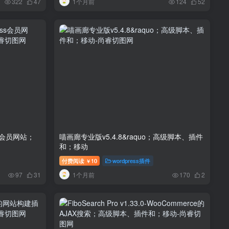
1个月前
322
47
124
52
ess会员网站；
喵画廊专业版v5.4.8&raquo；高级脚本、插件
和；移动
付费阅读
10
wordpress插件
￥
1个月前
97
31
170
2